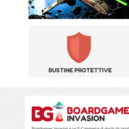
Boardgames Invasion è un E-Commerce di giochi da tavol