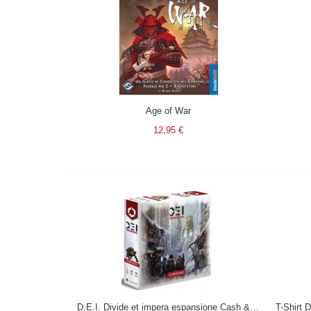
Age of War
12,95 €
D.E.I. Divide et impera espansione Cash & Rad in italiano