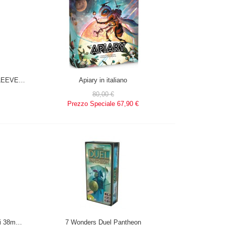
T-Shirt SW EP7 ELITE SQUAD L/SLEEVE BLCK BOY (Medium)
Apiary in italiano
80,00 €
Prezzo Speciale
67,90 €
Battlemat 2 Lati - Quadrati e Esagoni 38mm (1, 1/2")
7 Wonders Duel Pantheon