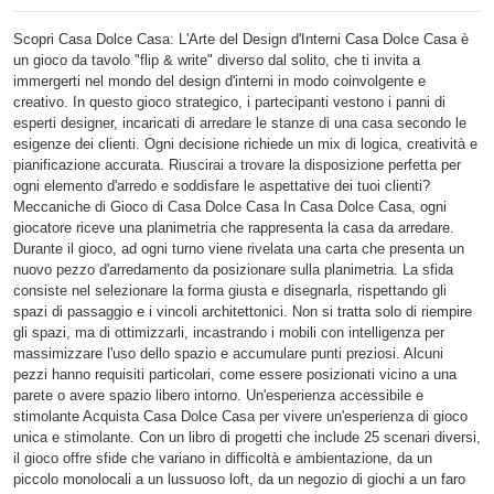
Scopri Casa Dolce Casa: L'Arte del Design d'Interni Casa Dolce Casa è
un gioco da tavolo "flip & write" diverso dal solito, che ti invita a
immergerti nel mondo del design d'interni in modo coinvolgente e
creativo. In questo gioco strategico, i partecipanti vestono i panni di
esperti designer, incaricati di arredare le stanze di una casa secondo le
esigenze dei clienti. Ogni decisione richiede un mix di logica, creatività e
pianificazione accurata. Riuscirai a trovare la disposizione perfetta per
ogni elemento d'arredo e soddisfare le aspettative dei tuoi clienti?
Meccaniche di Gioco di Casa Dolce Casa In Casa Dolce Casa, ogni
giocatore riceve una planimetria che rappresenta la casa da arredare.
Durante il gioco, ad ogni turno viene rivelata una carta che presenta un
nuovo pezzo d'arredamento da posizionare sulla planimetria. La sfida
consiste nel selezionare la forma giusta e disegnarla, rispettando gli
spazi di passaggio e i vincoli architettonici. Non si tratta solo di riempire
gli spazi, ma di ottimizzarli, incastrando i mobili con intelligenza per
massimizzare l'uso dello spazio e accumulare punti preziosi. Alcuni
pezzi hanno requisiti particolari, come essere posizionati vicino a una
parete o avere spazio libero intorno. Un'esperienza accessibile e
stimolante Acquista Casa Dolce Casa per vivere un'esperienza di gioco
unica e stimolante. Con un libro di progetti che include 25 scenari diversi,
il gioco offre sfide che variano in difficoltà e ambientazione, da un
piccolo monolocali a un lussuoso loft, da un negozio di giochi a un faro