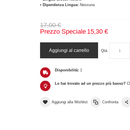
•
Dipendenza Lingua:
Nessuna
17,00 €
Prezzo Speciale
15,30 €
Aggiungi al carrello
Qtà:
Disponibilità:
1
Lo hai trovato ad un prezzo più basso?
Cl
Aggiungi alla Wishlist
Confronta