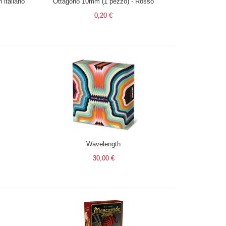
 italiano
Ottagono 10mm (1 pezzo) - Rosso
0,20 €
Wavelength
30,00 €