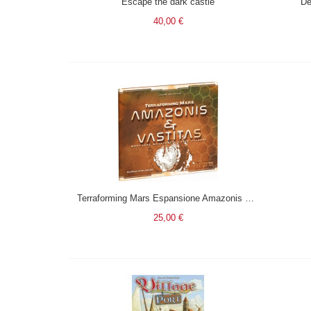
Escape the dark castle
De
40,00 €
Terraforming Mars Espansione Amazonis & Vastitas in italiano
25,00 €