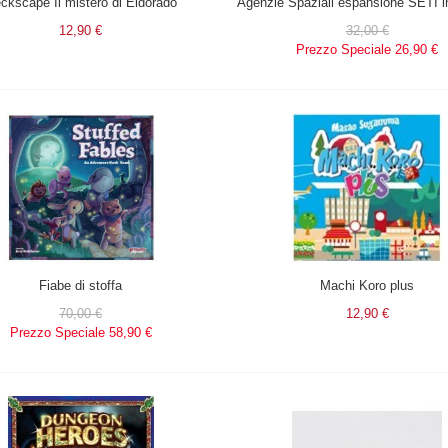
ckscape Il mistero di Eldorado
Agenzie Spaziali espansione SETI in
12,90 €
32,00 €
Prezzo Speciale
26,90 €
Fiabe di stoffa
Machi Koro plus
70,00 €
12,90 €
Prezzo Speciale
58,90 €