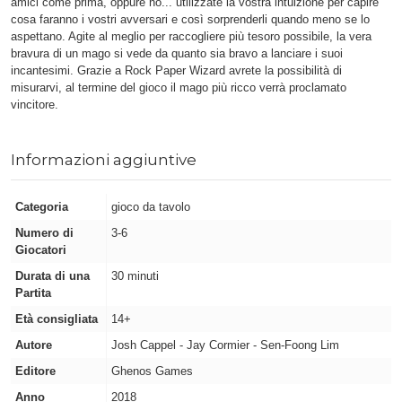
amici come prima, oppure no... utilizzate la vostra intuizione per capire
cosa faranno i vostri avversari e così sorprenderli quando meno se lo
aspettano. Agite al meglio per raccogliere più tesoro possibile, la vera
bravura di un mago si vede da quanto sia bravo a lanciare i suoi
incantesimi. Grazie a Rock Paper Wizard avrete la possibilità di
misurarvi, al termine del gioco il mago più ricco verrà proclamato
vincitore.
Informazioni aggiuntive
Categoria
gioco da tavolo
Numero di
3-6
Giocatori
Durata di una
30 minuti
Partita
Età consigliata
14+
Autore
Josh Cappel - Jay Cormier - Sen-Foong Lim
Editore
Ghenos Games
Anno
2018