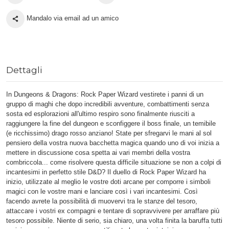
Mandalo via email ad un amico
Dettagli
In Dungeons & Dragons: Rock Paper Wizard vestirete i panni di un
gruppo di maghi che dopo incredibili avventure, combattimenti senza
sosta ed esplorazioni all'ultimo respiro sono finalmente riusciti a
raggiungere la fine del dungeon e sconfiggere il boss finale, un temibile
(e ricchissimo) drago rosso anziano! State per sfregarvi le mani al sol
pensiero della vostra nuova bacchetta magica quando uno di voi inizia a
mettere in discussione cosa spetta ai vari membri della vostra
combriccola... come risolvere questa difficile situazione se non a colpi di
incantesimi in perfetto stile D&D? Il duello di Rock Paper Wizard ha
inizio, utilizzate al meglio le vostre doti arcane per comporre i simboli
magici con le vostre mani e lanciare così i vari incantesimi. Così
facendo avrete la possibilità di muovervi tra le stanze del tesoro,
attaccare i vostri ex compagni e tentare di sopravvivere per arraffare più
tesoro possibile. Niente di serio, sia chiaro, una volta finita la baruffa tutti