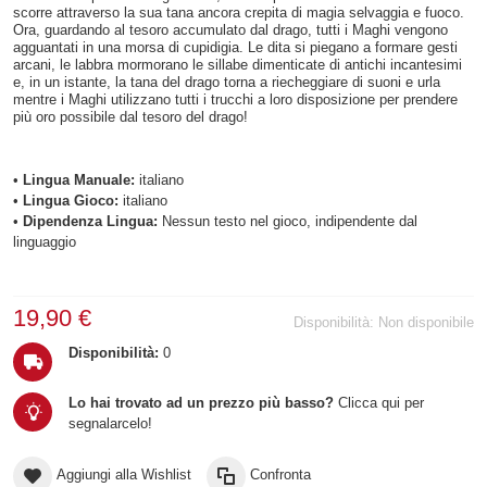
scorre attraverso la sua tana ancora crepita di magia selvaggia e fuoco.
Ora, guardando al tesoro accumulato dal drago, tutti i Maghi vengono
agguantati in una morsa di cupidigia. Le dita si piegano a formare gesti
arcani, le labbra mormorano le sillabe dimenticate di antichi incantesimi
e, in un istante, la tana del drago torna a riecheggiare di suoni e urla
mentre i Maghi utilizzano tutti i trucchi a loro disposizione per prendere
più oro possibile dal tesoro del drago!
•
Lingua Manuale:
italiano
•
Lingua Gioco:
italiano
•
Dipendenza Lingua:
Nessun testo nel gioco, indipendente dal
linguaggio
19,90 €
Disponibilità:
Non disponibile
Disponibilità:
0
Lo hai trovato ad un prezzo più basso?
Clicca qui per
segnalarcelo!
Aggiungi alla Wishlist
Confronta