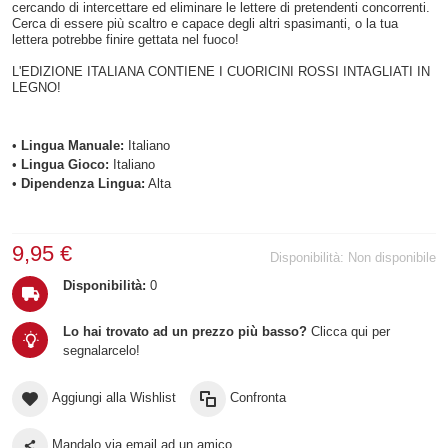
cercando di intercettare ed eliminare le lettere di pretendenti concorrenti.
Cerca di essere più scaltro e capace degli altri spasimanti, o la tua
lettera potrebbe finire gettata nel fuoco!
L'EDIZIONE ITALIANA CONTIENE I CUORICINI ROSSI INTAGLIATI IN
LEGNO!
•
Lingua Manuale:
Italiano
•
Lingua Gioco:
Italiano
•
Dipendenza Lingua:
Alta
9,95 €
Disponibilità:
Non disponibile
Disponibilità:
0
Lo hai trovato ad un prezzo più basso?
Clicca qui per
segnalarcelo!
Aggiungi alla Wishlist
Confronta
Mandalo via email ad un amico