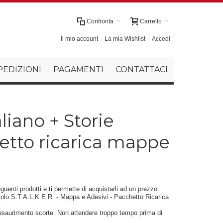
Confronta
Carrello
Il mio account
La mia Wishlist
Accedi
PEDIZIONI
PAGAMENTI
CONTATTACI
aliano + Storie
etto ricarica mappe
uenti prodotti e ti permette di acquistarli ad un prezzo
olo S.T.A.L.K.E.R. - Mappa e Adesivi - Pacchetto Ricarica
.
esaurimento scorte. Non attendere troppo tempo prima di