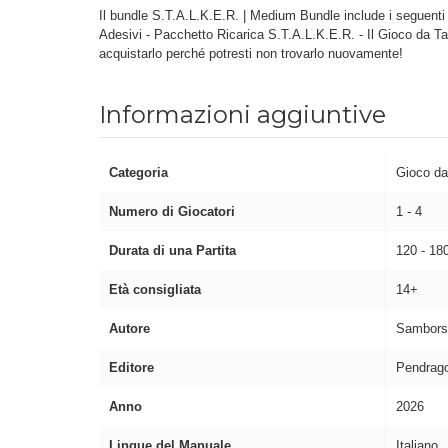
Il bundle S.T.A.L.K.E.R. | Medium Bundle include i seguenti
Adesivi - Pacchetto Ricarica S.T.A.L.K.E.R. - Il Gioco da T
acquistarlo perché potresti non trovarlo nuovamente!
Informazioni aggiuntive
Categoria
Gioco da
Numero di Giocatori
1 - 4
Durata di una Partita
120 - 18
Età consigliata
14+
Autore
Sambors
Editore
Pendrag
Anno
2026
Lingue del Manuale
Italiano