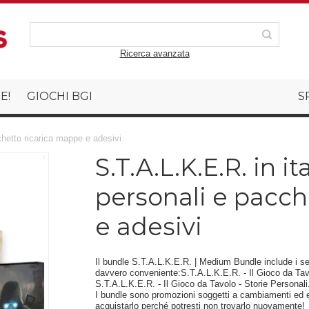
Ricerca avanzata
E!
GIOCHI BGI
S
chetto ricarica mappe e adesivi
S.T.A.L.K.E.R. in it
personali e pacch
e adesivi
Il bundle S.T.A.L.K.E.R. | Medium Bundle include i seg
davvero conveniente:S.T.A.L.K.E.R. - Il Gioco da Tav
S.T.A.L.K.E.R. - Il Gioco da Tavolo - Storie Personali
I bundle sono promozioni soggetti a cambiamenti ed 
acquistarlo perché potresti non trovarlo nuovamente!