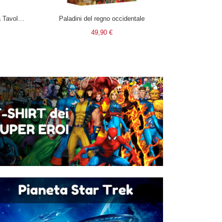
10 Pedine senza Testa per Giochi da Tavolo - Nere (E-raptor)
Paladini del regno occidentale
49,90 €