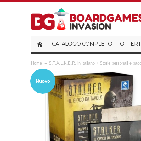
CATALOGO COMPLETO
OFFERT
Home
S.T.A.L.K.E.R. in italiano + Storie personali e pac
Nuovo