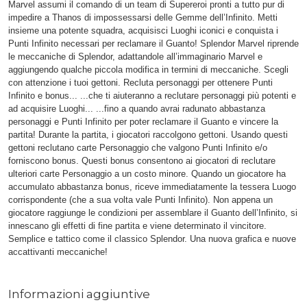
Marvel assumi il comando di un team di Supereroi pronti a tutto pur di
impedire a Thanos di impossessarsi delle Gemme dell’Infinito. Metti
insieme una potente squadra, acquisisci Luoghi iconici e conquista i
Punti Infinito necessari per reclamare il Guanto! Splendor Marvel riprende
le meccaniche di Splendor, adattandole all’immaginario Marvel e
aggiungendo qualche piccola modifica in termini di meccaniche. Scegli
con attenzione i tuoi gettoni. Recluta personaggi per ottenere Punti
Infinito e bonus... ...che ti aiuteranno a reclutare personaggi più potenti e
ad acquisire Luoghi... ...fino a quando avrai radunato abbastanza
personaggi e Punti Infinito per poter reclamare il Guanto e vincere la
partita! Durante la partita, i giocatori raccolgono gettoni. Usando questi
gettoni reclutano carte Personaggio che valgono Punti Infinito e/o
forniscono bonus. Questi bonus consentono ai giocatori di reclutare
ulteriori carte Personaggio a un costo minore. Quando un giocatore ha
accumulato abbastanza bonus, riceve immediatamente la tessera Luogo
corrispondente (che a sua volta vale Punti Infinito). Non appena un
giocatore raggiunge le condizioni per assemblare il Guanto dell’Infinito, si
innescano gli effetti di fine partita e viene determinato il vincitore.
Semplice e tattico come il classico Splendor. Una nuova grafica e nuove
accattivanti meccaniche!
Informazioni aggiuntive