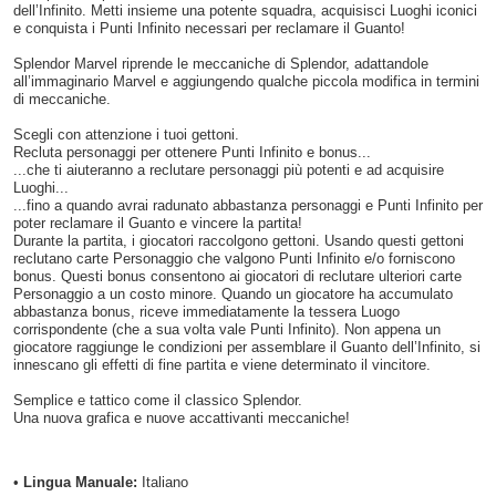
dell’Infinito. Metti insieme una potente squadra, acquisisci Luoghi iconici
e conquista i Punti Infinito necessari per reclamare il Guanto!
Splendor Marvel riprende le meccaniche di Splendor, adattandole
all’immaginario Marvel e aggiungendo qualche piccola modifica in termini
di meccaniche.
Scegli con attenzione i tuoi gettoni.
Recluta personaggi per ottenere Punti Infinito e bonus...
...che ti aiuteranno a reclutare personaggi più potenti e ad acquisire
Luoghi...
...fino a quando avrai radunato abbastanza personaggi e Punti Infinito per
poter reclamare il Guanto e vincere la partita!
Durante la partita, i giocatori raccolgono gettoni. Usando questi gettoni
reclutano carte Personaggio che valgono Punti Infinito e/o forniscono
bonus. Questi bonus consentono ai giocatori di reclutare ulteriori carte
Personaggio a un costo minore. Quando un giocatore ha accumulato
abbastanza bonus, riceve immediatamente la tessera Luogo
corrispondente (che a sua volta vale Punti Infinito). Non appena un
giocatore raggiunge le condizioni per assemblare il Guanto dell’Infinito, si
innescano gli effetti di fine partita e viene determinato il vincitore.
Semplice e tattico come il classico Splendor.
Una nuova grafica e nuove accattivanti meccaniche!
•
Lingua Manuale:
Italiano