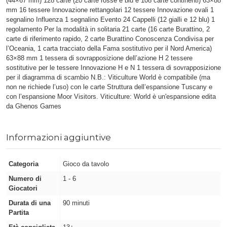
(44×67 mm) 128 carte (20 carte rosse e blu e 108 carte continenti) 63×88
mm 16 tessere Innovazione rettangolari 12 tessere Innovazione ovali 1
segnalino Influenza 1 segnalino Evento 24 Cappelli (12 gialli e 12 blu) 1
regolamento Per la modalità in solitaria 21 carte (16 carte Burattino, 2
carte di riferimento rapido, 2 carte Burattino Conoscenza Condivisa per
l’Oceania, 1 carta tracciato della Fama sostitutivo per il Nord America)
63×88 mm 1 tessera di sovrapposizione dell’azione H 2 tessere
sostitutive per le tessere Innovazione H e N 1 tessera di sovrapposizione
per il diagramma di scambio N.B.: Viticulture World è compatibile (ma
non ne richiede l’uso) con le carte Struttura dell’espansione Tuscany e
con l’espansione Moor Visitors. Viticulture: World è un'espansione edita
da Ghenos Games
Informazioni aggiuntive
Categoria
Gioco da tavolo
Numero di
1 - 6
Giocatori
Durata di una
90 minuti
Partita