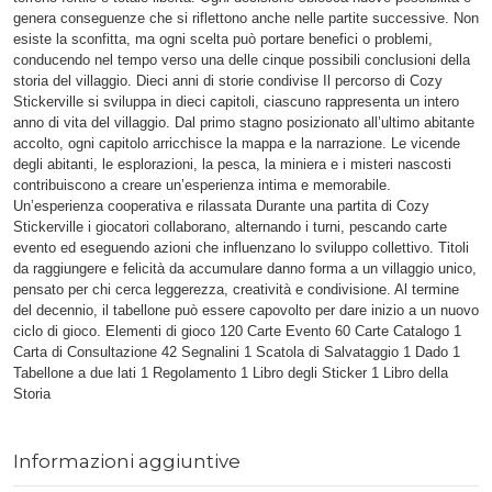
genera conseguenze che si riflettono anche nelle partite successive. Non
esiste la sconfitta, ma ogni scelta può portare benefici o problemi,
conducendo nel tempo verso una delle cinque possibili conclusioni della
storia del villaggio. Dieci anni di storie condivise Il percorso di Cozy
Stickerville si sviluppa in dieci capitoli, ciascuno rappresenta un intero
anno di vita del villaggio. Dal primo stagno posizionato all’ultimo abitante
accolto, ogni capitolo arricchisce la mappa e la narrazione. Le vicende
degli abitanti, le esplorazioni, la pesca, la miniera e i misteri nascosti
contribuiscono a creare un’esperienza intima e memorabile.
Un’esperienza cooperativa e rilassata Durante una partita di Cozy
Stickerville i giocatori collaborano, alternando i turni, pescando carte
evento ed eseguendo azioni che influenzano lo sviluppo collettivo. Titoli
da raggiungere e felicità da accumulare danno forma a un villaggio unico,
pensato per chi cerca leggerezza, creatività e condivisione. Al termine
del decennio, il tabellone può essere capovolto per dare inizio a un nuovo
ciclo di gioco. Elementi di gioco 120 Carte Evento 60 Carte Catalogo 1
Carta di Consultazione 42 Segnalini 1 Scatola di Salvataggio 1 Dado 1
Tabellone a due lati 1 Regolamento 1 Libro degli Sticker 1 Libro della
Storia
Informazioni aggiuntive