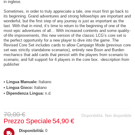
in inglese.
Sometimes, in order to truly appreciate a tale, one must first go back to
its beginning. Grand adventures and strong fellowships are important and
wonderful, but the first step of any journey is just as important as the
last. With that in mind, it’s time to return to the beginning of one of the
most epic adventures of all… With increased contents and some quality-
of-life improvements, this new version of the classic LCG’s core set is
the perfect opportunity for a new player to dive into the game. The
Revised Core Set includes cards to allow Campaign Mode (previous core
set was strictly standalone scenarios), entirely new Boon and Burden
mechanics that add cards that persist with the players from scenario to
scenario, and full support for 4 players in the core box. -description from
publisher
•
Lingua Manuale:
Italiano
•
Lingua Gioco:
Italiano
•
Dipendenza Lingua:
n.d.
70,00 €
Disponibilità:
Non disponibile
Prezzo Speciale
54,90 €
Disponibilità:
0