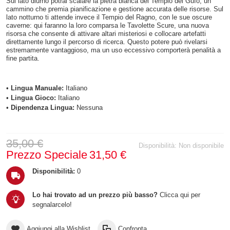
Sul lato diurno potrai scalare la pietra bianca del Tempio del Gufo, un
cammino che premia pianificazione e gestione accurata delle risorse. Sul
lato notturno ti attende invece il Tempio del Ragno, con le sue oscure
caverne: qui faranno la loro comparsa le Tavolette Scure, una nuova
risorsa che consente di attivare altari misteriosi e collocare artefatti
direttamente lungo il percorso di ricerca. Questo potere può rivelarsi
estremamente vantaggioso, ma un uso eccessivo comporterà penalità a
fine partita.
•
Lingua Manuale:
Italiano
•
Lingua Gioco:
Italiano
•
Dipendenza Lingua:
Nessuna
35,00 €
Disponibilità:
Non disponibile
Prezzo Speciale
31,50 €
Disponibilità:
0
Lo hai trovato ad un prezzo più basso?
Clicca qui per
segnalarcelo!
Aggiungi alla Wishlist
Confronta