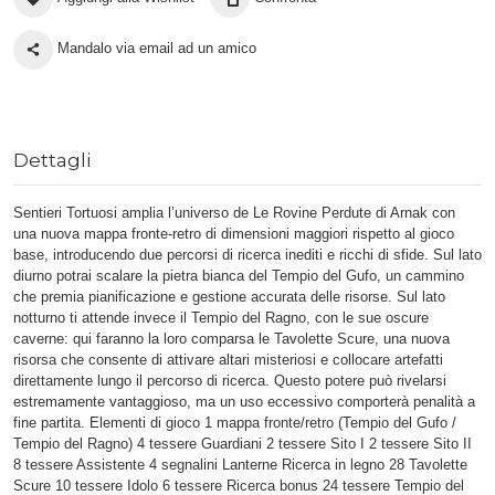
Mandalo via email ad un amico
Dettagli
Sentieri Tortuosi amplia l’universo de Le Rovine Perdute di Arnak con
una nuova mappa fronte-retro di dimensioni maggiori rispetto al gioco
base, introducendo due percorsi di ricerca inediti e ricchi di sfide. Sul lato
diurno potrai scalare la pietra bianca del Tempio del Gufo, un cammino
che premia pianificazione e gestione accurata delle risorse. Sul lato
notturno ti attende invece il Tempio del Ragno, con le sue oscure
caverne: qui faranno la loro comparsa le Tavolette Scure, una nuova
risorsa che consente di attivare altari misteriosi e collocare artefatti
direttamente lungo il percorso di ricerca. Questo potere può rivelarsi
estremamente vantaggioso, ma un uso eccessivo comporterà penalità a
fine partita. Elementi di gioco 1 mappa fronte/retro (Tempio del Gufo /
Tempio del Ragno) 4 tessere Guardiani 2 tessere Sito I 2 tessere Sito II
8 tessere Assistente 4 segnalini Lanterne Ricerca in legno 28 Tavolette
Scure 10 tessere Idolo 6 tessere Ricerca bonus 24 tessere Tempio del