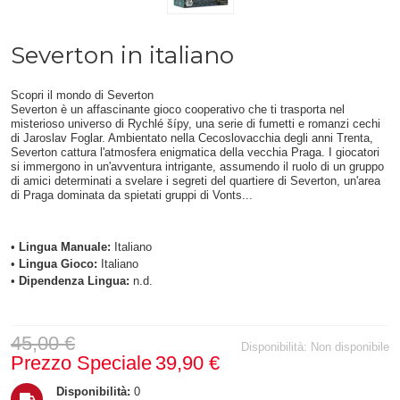
Severton in italiano
Scopri il mondo di Severton
Severton è un affascinante gioco cooperativo che ti trasporta nel
misterioso universo di Rychlé šípy, una serie di fumetti e romanzi cechi
di Jaroslav Foglar. Ambientato nella Cecoslovacchia degli anni Trenta,
Severton cattura l'atmosfera enigmatica della vecchia Praga. I giocatori
si immergono in un'avventura intrigante, assumendo il ruolo di un gruppo
di amici determinati a svelare i segreti del quartiere di Severton, un'area
di Praga dominata da spietati gruppi di Vonts...
•
Lingua Manuale:
Italiano
•
Lingua Gioco:
Italiano
•
Dipendenza Lingua:
n.d.
45,00 €
Disponibilità:
Non disponibile
Prezzo Speciale
39,90 €
Disponibilità:
0