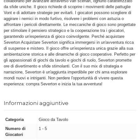
collaborano per avanzare attraverso vari scenari, ognuno caratterizzato
da sfide uniche. Il gioco richiede di scoprire i movimenti delle pattuglie
Vont e di adottare strategie per evitarli. I giocatori possono scegliere di
aggirare i nemici in modo furtivo, risolvere i problemi con astuzia o
affrontare i pericoli direttamente. Le meccaniche di gioco sono progettate
per stimolare il pensiero strategico e la cooperazione tra i giocatori,
garantendo un'esperienza di gioco coinvolgente. Perché acquistare
Severton Acquistare Severton significa immergersi in un'avventura ricca
di suspense e mistero. Il gioco offre un'esperienza unica grazie alla sua
ambientazione storica e alle dinamiche di gioco cooperative. Perfetto per
gli appassionati di giochi da tavolo e giochi di ruolo, Severton promette
ore di divertimento e sfide stimolanti. Con il suo mix di strategia e
narrazione, Severton è un'aggiunta imperdibile per chi ama esplorare
mondi nuovi e intriganti. Non perdere l'opportunità di vivere questa
esperienza: compra Severton e inizia la tua avventura!
Informazioni aggiuntive
Categoria
Gioco da Tavolo
Numero di
1 - 5
Giocatori