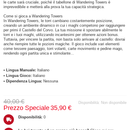
le carte sarà cruciale, poiché il tabellone di Wandering Towers è
imprevedibile e metterà alla prova la tua capacità strategica.
Come si gioca a Wandering Towers
In Wandering Towers, le torri cambiano costantemente posizione,
creando un ambiente dinamico in cui i maghi competono per raggiungere
per primi il Castello del Corvo. La tua missione è spostare abilmente le
torri e i tuoi maghi, utilizzando incantesimi per ottenere azioni bonus.
Tuttavia, per vincere la partita, non basta solo arrivare al castello: dovrai
anche riempire tutte le pozioni magiche. Il gioco include vari elementi
come tessere paesaggio, torri volanti, carte movimento e pedine mago,
rendendo ogni partita unica e stimolante...
•
Lingua Manuale:
Italiano
•
Lingua Gioco:
Italiano
•
Dipendenza Lingua:
Nessuna
40,00 €
Disponibilità:
Non disponibile
Prezzo Speciale
35,90 €
Disponibilità:
0