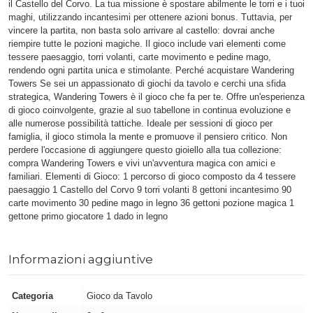
il Castello del Corvo. La tua missione è spostare abilmente le torri e i tuoi
maghi, utilizzando incantesimi per ottenere azioni bonus. Tuttavia, per
vincere la partita, non basta solo arrivare al castello: dovrai anche
riempire tutte le pozioni magiche. Il gioco include vari elementi come
tessere paesaggio, torri volanti, carte movimento e pedine mago,
rendendo ogni partita unica e stimolante. Perché acquistare Wandering
Towers Se sei un appassionato di giochi da tavolo e cerchi una sfida
strategica, Wandering Towers è il gioco che fa per te. Offre un'esperienza
di gioco coinvolgente, grazie al suo tabellone in continua evoluzione e
alle numerose possibilità tattiche. Ideale per sessioni di gioco per
famiglia, il gioco stimola la mente e promuove il pensiero critico. Non
perdere l'occasione di aggiungere questo gioiello alla tua collezione:
compra Wandering Towers e vivi un'avventura magica con amici e
familiari. Elementi di Gioco: 1 percorso di gioco composto da 4 tessere
paesaggio 1 Castello del Corvo 9 torri volanti 8 gettoni incantesimo 90
carte movimento 30 pedine mago in legno 36 gettoni pozione magica 1
gettone primo giocatore 1 dado in legno
Informazioni aggiuntive
Categoria
Gioco da Tavolo