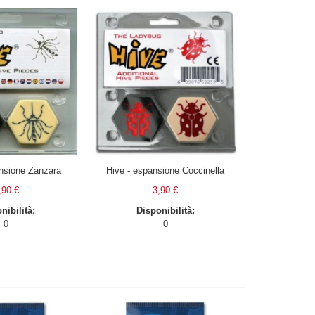
nsione Zanzara
Hive - espansione Coccinella
,90 €
3,90 €
nibilità:
Disponibilità:
0
0