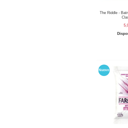
The Riddle - Bat
Cla
5,
Dispon
Nuovo