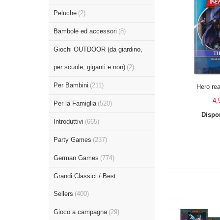
Peluche
(2)
Bambole ed accessori
(8)
Giochi OUTDOOR (da giardino,
per scuole, giganti e non)
(2)
Per Bambini
(211)
Hero re
4,
Per la Famiglia
(520)
Dispon
Introduttivi
(665)
Party Games
(237)
German Games
(774)
Grandi Classici / Best
Sellers
(400)
Gioco a campagna
(29)