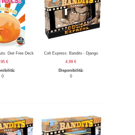
uts: Diet Free Deck
Colt Express: Bandits - Django
,95 €
4,99 €
nibilità:
Disponibilità:
0
0