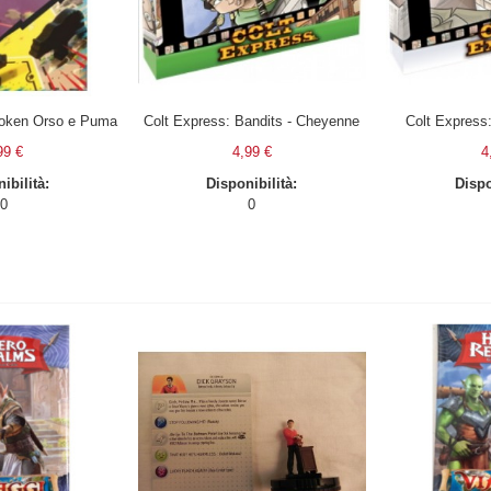
 Token Orso e Puma
Colt Express: Bandits - Cheyenne
Colt Express:
99 €
4,99 €
4
ibilità:
Disponibilità:
Dispo
0
0