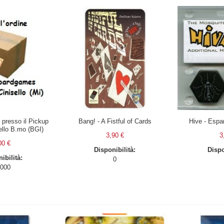
ne presso il Pickup
Bang! - A Fistful of Cards
Hive - Espa
sello B.mo (BGI)
3,90 €
3
00 €
Disponibilità:
Dispo
ibilità:
0
000