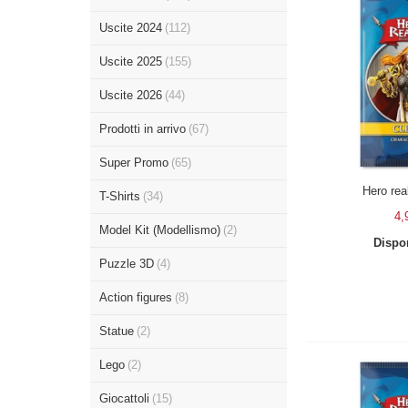
Uscite 2024
(112)
Uscite 2025
(155)
Uscite 2026
(44)
Prodotti in arrivo
(67)
Super Promo
(65)
Hero rea
T-Shirts
(34)
4,
Model Kit (Modellismo)
(2)
Dispon
Puzzle 3D
(4)
Action figures
(8)
Statue
(2)
Lego
(2)
Giocattoli
(15)