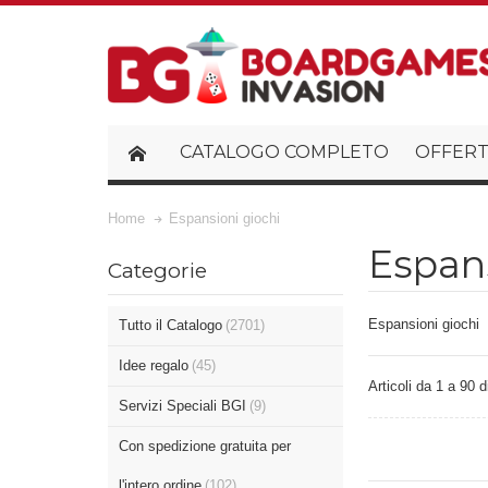
CATALOGO COMPLETO
OFFERT
Home
Espansioni giochi
Espans
Categorie
Espansioni giochi
Tutto il Catalogo
(2701)
Idee regalo
(45)
Articoli da 1 a 90 d
Servizi Speciali BGI
(9)
Con spedizione gratuita per
l'intero ordine
(102)