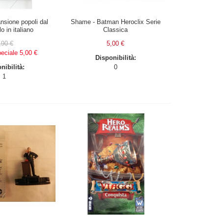
sione popoli dal
Shame - Batman Heroclix Serie
o in italiano
Classica
,90 €
5,00 €
eciale
5,00 €
Disponibilità:
nibilità:
0
1