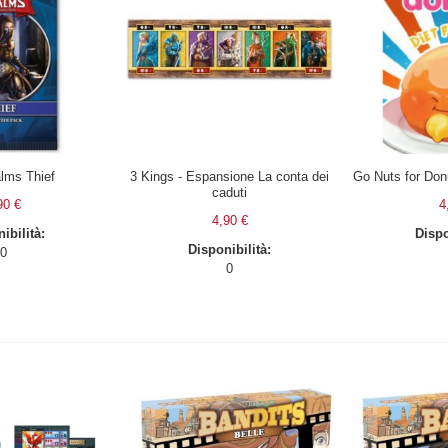
alms Thief
3 Kings - Espansione La conta dei
Go Nuts for Don
caduti
90 €
4
4,90 €
ibilità:
Dispo
Disponibilità:
0
0