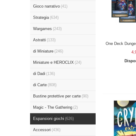
Gioco narrativo
(41)
Strategia
(634)
Wargames
(243)
Astratti
(133)
One Deck Dungeo
di Miniature
(246)
4,
Dispon
Miniature e HEROCLIX
(24)
di Dadi
(136)
di Carte
(808)
Bustine protettive per carte
(90)
Magic - The Gathering
(2)
Espansioni giochi
(626)
Accessori
(436)