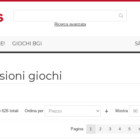
Ricerca avanzata
E!
GIOCHI BGI
S
ioni giochi
i 626 totali
Ordina per
Mostra
Pagina:
1
2
3
4
5