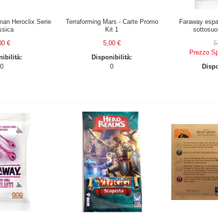
man Heroclix Serie
Terraforming Mars - Carte Promo
Faraway espan
ssica
Kit 1
sottosuol
00 €
5,00 €
5
Prezzo Sp
ibilità:
Disponibilità:
0
0
Dispo