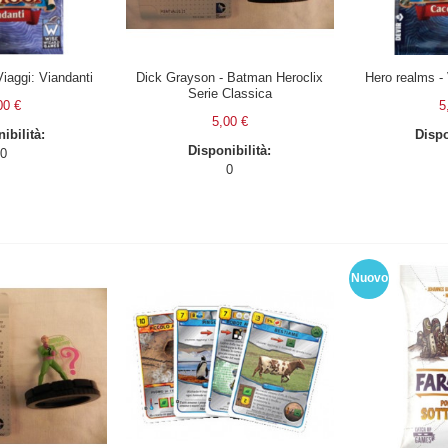
Viaggi: Viandanti
Dick Grayson - Batman Heroclix
Hero realms - 
Serie Classica
00 €
5
5,00 €
ibilità:
Dispo
Disponibilità:
0
0
Nuovo