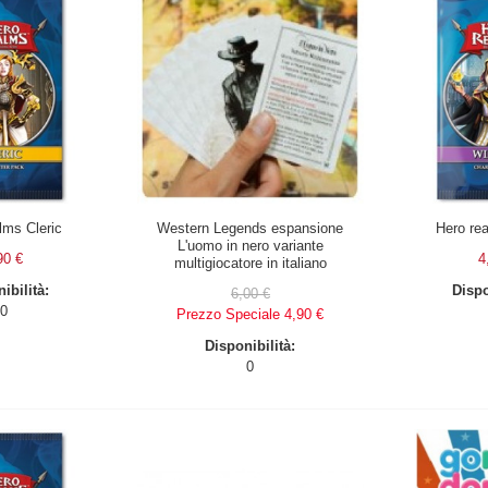
lms Cleric
Western Legends espansione
Hero re
L'uomo in nero variante
90 €
4
multigiocatore in italiano
ibilità:
Dispo
6,00 €
0
Prezzo Speciale
4,90 €
Disponibilità:
0